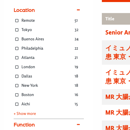
Location
Title
Remote
51
Tokyo
32
Senior A
Buenos Aires
24
イミュノ
Philadelphia
22
患 東京
Atlanta
21
London
19
イミュノ
Dallas
18
患 東京
New York
18
Boston
16
MR 大
Aichi
15
MR 大
+ Show more
Function
MR 大