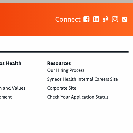
Connect
os Health
Resources
Our Hiring Process
Syneos Health Internal Careers Site
n and Values
Corporate Site
opment
Check Your Application Status