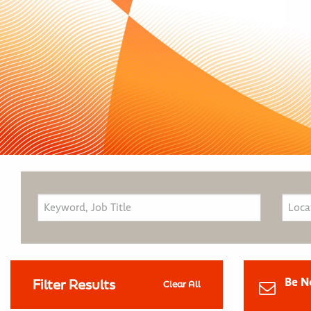
Be N
Filter Results
Clear All