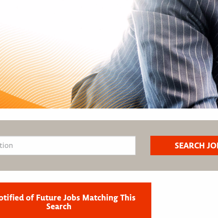
otified of Future Jobs Matching This
Search