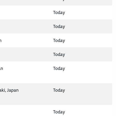
Today
Today
n
Today
Today
an
Today
aki, Japan
Today
Today