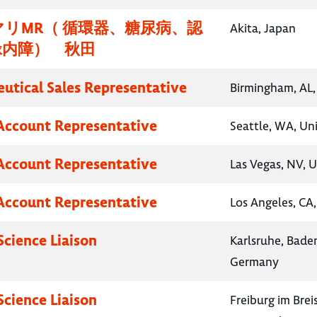
リMR（ 循環器、糖尿病、認
Akita, Japan
緑内障） 秋田
utical Sales Representative
Birmingham, AL,
Account Representative
Seattle, WA, Un
Account Representative
Las Vegas, NV, U
Account Representative
Los Angeles, CA,
Science Liaison
Karlsruhe, Bad
Germany
Science Liaison
Freiburg im Bre