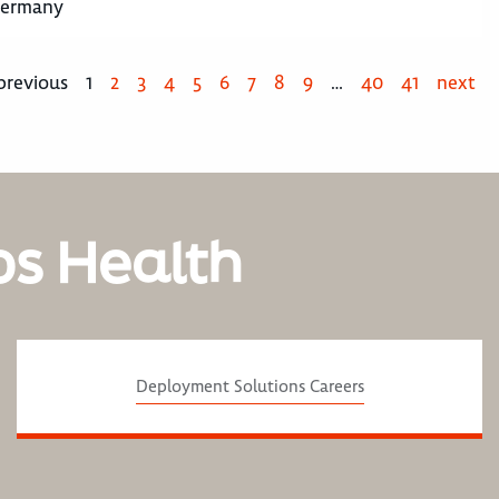
Germany
previous
1
2
3
4
5
6
7
8
9
…
40
41
next
os Health
Deployment Solutions Careers