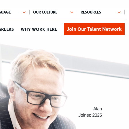
Join Our Talent Network
AREERS
WHY WORK HERE