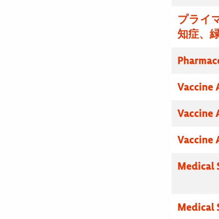
プライマ
知症、
Pharmace
Vaccine 
Vaccine 
Vaccine 
Medical 
Medical 