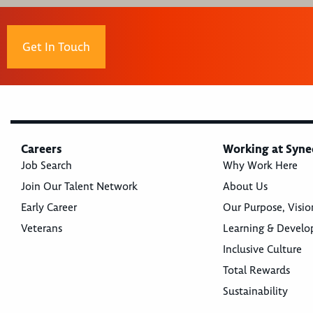
Get In Touch
Careers
Working at Syne
Job Search
Why Work Here
Join Our Talent Network
About Us
Early Career
Our Purpose, Visio
Veterans
Learning & Devel
Inclusive Culture
Total Rewards
Sustainability