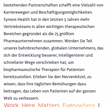
bestehenden Partnerschaften schafft eine Vielzahl von
Karrierewegen und Beschäftigungsmöglichkeiten.
Syneos Health hat in den letzten 5 Jahren mehr
Vertriebsteams in allen wichtigen therapeutischen
Bereichen gegründet als die 25 größten
Pharmaunternehmen zusammen. Werden Sie Teil
unseres bahnbrechenden, globalen Unternehmens, das
sich der Entwicklung besserer, intelligenterer und
schnellerer Wege verschrieben hat, um
biopharmazeutische Therapien für Patienten
bereitzustellen. Erleben Sie den Nervenkitzel, zu
wissen, dass Ihre täglichen Bemühungen dazu
beitragen, das Leben von Patienten auf der ganzen
Welt zu verbessern.
W
o
r
k
H
e
r
e
M
a
t
t
e
r
s
E
v
e
r
y
w
h
e
r
e
|