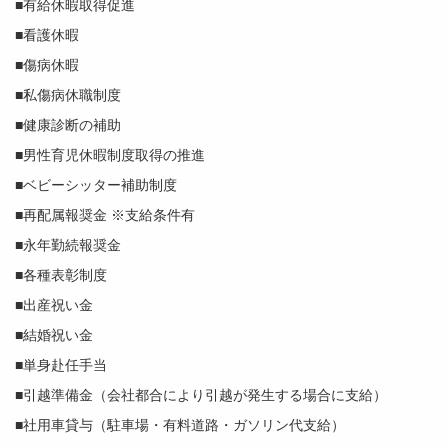
■有給休暇取得促進
■看護休暇
■傷病休暇
■私傷病休職制度
■健康診断の補助
■男性育児休暇制度取得の推進
■ベビーシッター補助制度
■再配属報奨金 ※支給条件有
■永年勤続報奨金
■各種表彰制度
■出産祝い金
■結婚祝い金
■単身赴任手当
■引越準備金（会社都合により引越が発生する場合に支給）
■社用車貸与（駐車場・有料道路・ガソリン代支給）