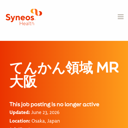
てんかん領域 MR
大阪
This job posting is no longer active
Updated:
June 23, 2026
Location:
Osaka, Japan