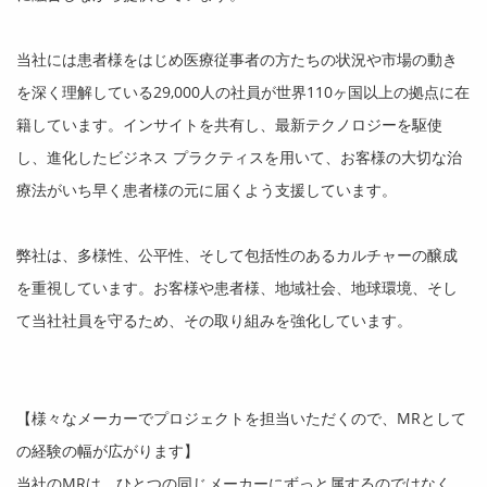
当社には患者様をはじめ医療従事者の方たちの状況や市場の動き
を深く理解している
29,000
人の社員が世界
110
ヶ国以上の拠点に在
籍しています。インサイトを共有し、最新テクノロジーを駆使
し、進化したビジネス プラクティスを用いて、お客様の大切な治
療法がいち早く患者様の元に届くよう支援しています。
弊社は、多様性、公平性、そして包括性のあるカルチャーの醸成
を重視しています。お客様や患者様、地域社会、地球環境、そし
て当社社員を守るため、その取り組みを強化しています。
【様々なメーカーでプロジェクトを担当いただくので、
MR
として
の経験の幅が広がります】
当社の
MR
は、ひとつの同じメーカーにずっと属するのではなく、