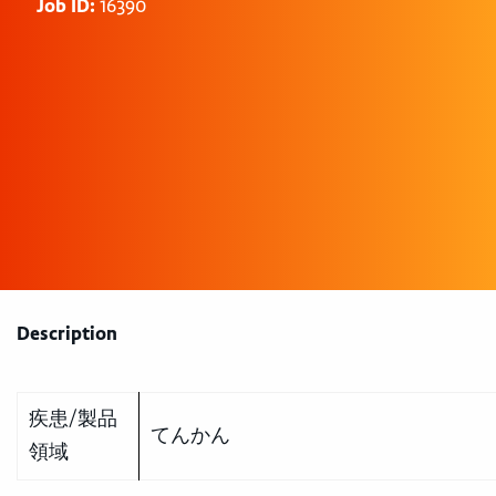
Job ID:
16390
Description
疾患/製品
てんかん
領域