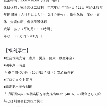
就業時間：
9:00
～
18:00
（休憩
1
時間）
休日休暇：完全週休二日制 年末年始 年間休日
122
日 有給休暇 初
年度
15
日（入社月により
1
～
12
月で按分）、慶弔休暇、産休・育
休、介護休暇、傷病看護休暇
残業：あり（平均月
10~20
時間 ）
年収：
500
万円〜7
00
万円
【福利厚生】
■社会保険完備（雇用・労災・健康・厚生年金）
■四半期一時金
┗ ※年間40万円（10万/四半期×4）支給条件有
■プロジェクト賞与
■確定拠出年金制度
┗ 月額給与の6%相当額を確定拠出年金（401K）の掛金として給
与とは別途会社負担で拠出