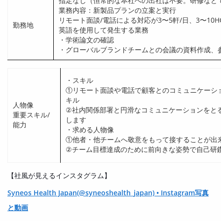
指定なし（恒常的な本社への出社は不要。研修など
業務内容：新製品プランの立案と実行
リモート面談/電話による対応が3〜5軒/日、3〜10
勤務地
英語を使用して発生する業務
・学術論文の確認
・グローバルブランドチームとの会議の資料作成、
・スキル
①リモート面談や電話で顧客とのコミュニケーシ
キル
人物像
②社内関係部署と円滑なコミュニケーションをと
重要スキル/
します
能力
・求める人物像
①他者・他チームへ敬意をもって接することが出
②チーム目標達成のために前向きな姿勢で自己研
【社風が見えるインスタグラム】
Syneos Health Japan(@syneoshealth_japan) • Instagram写真
と動画