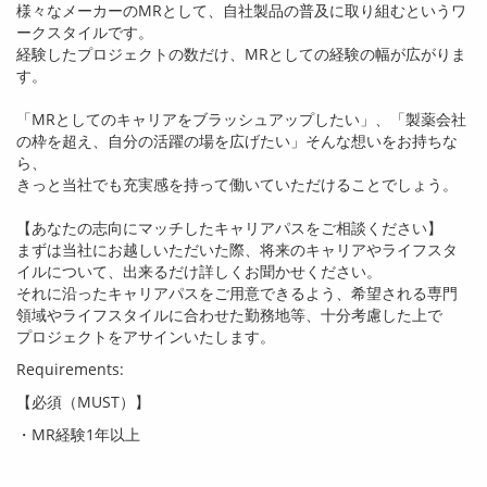
様々なメーカーの
MR
として、自社製品の普及に取り組むというワ
ークスタイルです。
経験したプロジェクトの数だけ、
MR
としての経験の幅が広がりま
す。
「
MR
としてのキャリアをブラッシュアップしたい」、「製薬会社
の枠を超え、自分の活躍の場を広げたい」そんな想いをお持ちな
ら、
きっと当社でも充実感を持って働いていただけることでしょう。
【あなたの志向にマッチしたキャリアパスをご相談ください】
まずは当社にお越しいただいた際、将来のキャリアやライフスタ
イルについて、出来るだけ詳しくお聞かせください。
それに沿ったキャリアパスをご用意できるよう、希望される専門
領域やライフスタイルに合わせた勤務地等、十分考慮した上で
プロジェクトをアサインいたします。
Requirements:
【必須（
MUST
）】
・
MR
経験
1
年以上