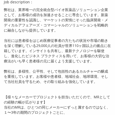
Job description：
弊社は、業界唯一の完全統合型バイオ医薬品ソリューション企業
として、お客様の成功を加速させることに専念しています。新薬
開発の重要性を認識し、マーケットの実情にそった臨床開発・メ
ディカルアフェアーズ・コマーシャルのソリューションを戦略的
に融合しながら提供しています。
当社には患者様をはじめ医療従事者の方たちの状況や市場の動き
を深く理解している
29,000
人の社員が世界
110
ヶ国以上の拠点に在
籍しています。インサイトを共有し、最新テクノロジーを駆使
し、進化したビジネス プラクティスを用いて、お客様の大切な治
療法がいち早く患者様の元に届くよう支援しています。
弊社は、多様性、公平性、そして包括性のあるカルチャーの醸成
を重視しています。お客様や患者様、地域社会、地球環境、そし
て当社社員を守るため、その取り組みを強化しています。
【様々なメーカーでプロジェクトを担当いただくので、
MR
として
の経験の幅が広がります】
当社の
MR
は、ひとつの同じメーカーにずっと属するのではなく、
１〜
3
年の期間のプロジェクトごとに、