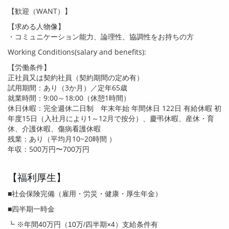
【歓迎（
WANT
）】
【求める人物像】
・コミュニケーション能力、論理性、協調性をお持ちの方
Working Conditions(salary and benefits):
【労働条件】
正社員又は契約社員（契約期間の定め有）
試用期間：あり（
3
か月）／定年
65
歳
就業時間：
9:00
～
18:00
（休憩
1
時間）
休日休暇：完全週休二日制 年末年始 年間休日
122
日 有給休暇 初
年度
15
日（入社月により
1
～
12
月で按分）、慶弔休暇、産休・育
休、介護休暇、傷病看護休暇
残業：あり（平均月
10~20
時間 ）
年収：
500
万円〜7
00
万円
【福利厚生】
■社会保険完備（雇用・労災・健康・厚生年金）
■四半期一時金
┗ ※年間40万円（10万/四半期×4）支給条件有