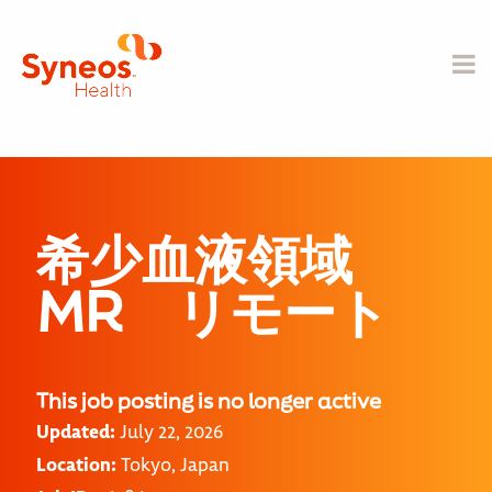
希少血液領域
MR リモート
This job posting is no longer active
Updated:
July 22, 2026
Location:
Tokyo, Japan