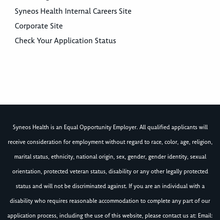
Syneos Health Internal Careers Site
Corporate Site
Check Your Application Status
Syneos Health is an Equal Opportunity Employer. All qualified applicants will
receive consideration for employment without regard to race, color, age, religion,
marital status, ethnicity, national origin, sex, gender, gender identity, sexual
orientation, protected veteran status, disability or any other legally protected
status and will not be discriminated against. If you are an individual with a
disability who requires reasonable accommodation to complete any part of our
application process, including the use of this website, please contact us at: Email: