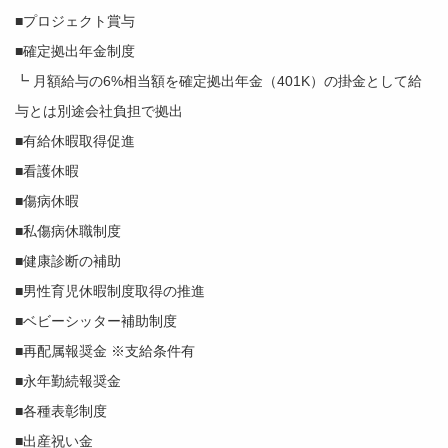
■プロジェクト賞与
■確定拠出年金制度
┗ 月額給与の6%相当額を確定拠出年金（401K）の掛金として給
与とは別途会社負担で拠出
■有給休暇取得促進
■看護休暇
■傷病休暇
■私傷病休職制度
■健康診断の補助
■男性育児休暇制度取得の推進
■ベビーシッター補助制度
■再配属報奨金 ※支給条件有
■永年勤続報奨金
■各種表彰制度
■出産祝い金