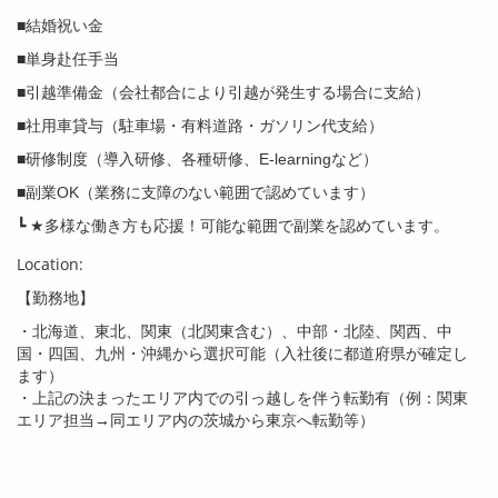
■結婚祝い金
■単身赴任手当
■引越準備金（会社都合により引越が発生する場合に支給）
■社用車貸与（駐車場・有料道路・ガソリン代支給）
■研修制度（導入研修、各種研修、E-learningなど）
■副業OK（業務に支障のない範囲で認めています）
┗ ★多様な働き方も応援！可能な範囲で副業を認めています。
Location:
【勤務地】
・北海道、東北、関東（北関東含む）、中部・北陸、関西、中
国・四国、九州・沖縄から選択可能（入社後に都道府県が確定し
ます）
・上記の決まったエリア内での引っ越しを伴う転勤有（例：関東
エリア担当→同エリア内の茨城から東京へ転勤等）