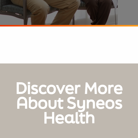
Discover More
About Syneos
Health