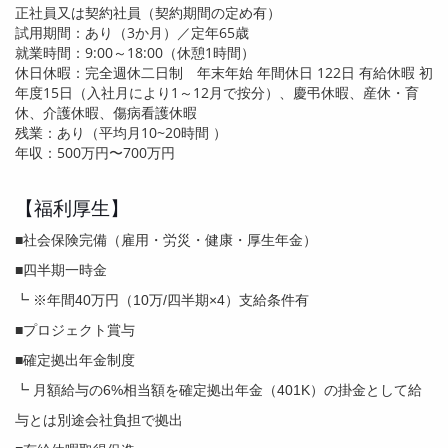
正社員又は契約社員（契約期間の定め有）
試用期間：あり（
3
か月）／定年
65
歳
就業時間：
9:00
～
18:00
（休憩
1
時間）
休日休暇：完全週休二日制 年末年始 年間休日
122
日 有給休暇 初
年度
15
日（入社月により
1
～
12
月で按分）、慶弔休暇、産休・育
休、介護休暇、傷病看護休暇
残業：あり（平均月
10~20
時間 ）
年収：
500
万円〜7
00
万円
【福利厚生】
■社会保険完備（雇用・労災・健康・厚生年金）
■四半期一時金
┗ ※年間40万円（10万/四半期×4）支給条件有
■プロジェクト賞与
■確定拠出年金制度
┗ 月額給与の6%相当額を確定拠出年金（401K）の掛金として給
与とは別途会社負担で拠出