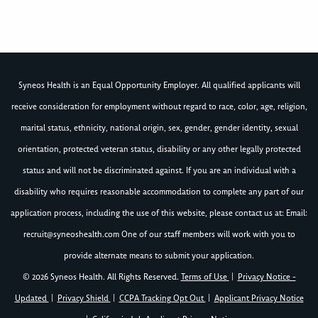
Syneos Health is an Equal Opportunity Employer. All qualified applicants will
receive consideration for employment without regard to race, color, age, religion,
marital status, ethnicity, national origin, sex, gender, gender identity, sexual
orientation, protected veteran status, disability or any other legally protected
status and will not be discriminated against. If you are an individual with a
disability who requires reasonable accommodation to complete any part of our
application process, including the use of this website, please contact us at: Email:
recruit@syneoshealth.com
One of our staff members will work with you to
provide alternate means to submit your application.
© 2026 Syneos Health. All Rights Reserved.
Terms of Use
|
Privacy Notice -
Updated
|
Privacy Shield
|
CCPA Tracking Opt Out
|
Applicant Privacy Notice