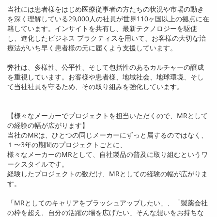
当社には患者様をはじめ医療従事者の方たちの状況や市場の動き
を深く理解している
29,000
人の社員が世界
110
ヶ国以上の拠点に在
籍しています。インサイトを共有し、最新テクノロジーを駆使
し、進化したビジネス プラクティスを用いて、お客様の大切な治
療法がいち早く患者様の元に届くよう支援しています。
弊社は、多様性、公平性、そして包括性のあるカルチャーの醸成
を重視しています。お客様や患者様、地域社会、地球環境、そし
て当社社員を守るため、その取り組みを強化しています。
【様々なメーカーでプロジェクトを担当いただくので、
MR
として
の経験の幅が広がります】
当社の
MR
は、ひとつの同じメーカーにずっと属するのではなく、
１〜
3
年の期間のプロジェクトごとに、
様々なメーカーの
MR
として、自社製品の普及に取り組むというワ
ークスタイルです。
経験したプロジェクトの数だけ、
MR
としての経験の幅が広がりま
す。
「
MR
としてのキャリアをブラッシュアップしたい」、「製薬会社
の枠を超え、自分の活躍の場を広げたい」そんな想いをお持ちな