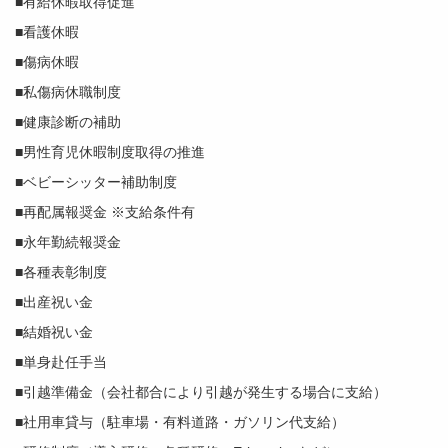
■有給休暇取得促進
■看護休暇
■傷病休暇
■私傷病休職制度
■健康診断の補助
■男性育児休暇制度取得の推進
■ベビーシッター補助制度
■再配属報奨金 ※支給条件有
■永年勤続報奨金
■各種表彰制度
■出産祝い金
■結婚祝い金
■単身赴任手当
■引越準備金（会社都合により引越が発生する場合に支給）
■社用車貸与（駐車場・有料道路・ガソリン代支給）