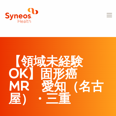
【領域未経験
OK】固形癌
MR 愛知（名古
屋）・三重