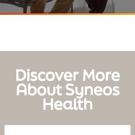
Discover More
About Syneos
Health