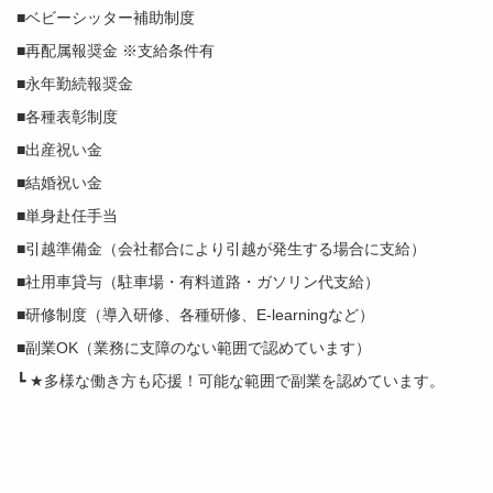
■ベビーシッター補助制度
■再配属報奨金 ※支給条件有
■永年勤続報奨金
■各種表彰制度
■出産祝い金
■結婚祝い金
■単身赴任手当
■引越準備金（会社都合により引越が発生する場合に支給）
■社用車貸与（駐車場・有料道路・ガソリン代支給）
■研修制度（導入研修、各種研修、E-learningなど）
■副業OK（業務に支障のない範囲で認めています）
┗ ★多様な働き方も応援！可能な範囲で副業を認めています。