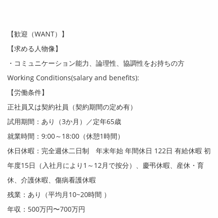
【歓迎（
WANT
）】
【求める人物像】
・コミュニケーション能力、論理性、協調性をお持ちの方
Working Conditions(salary and benefits):
【労働条件】
正社員又は契約社員（契約期間の定め有）
試用期間：あり（
3
か月）／定年
65
歳
就業時間：
9:00
～
18:00
（休憩
1
時間）
休日休暇：完全週休二日制 年末年始 年間休日
122
日 有給休暇 初
年度
15
日（入社月により
1
～
12
月で按分）、慶弔休暇、産休・育
休、介護休暇、傷病看護休暇
残業：あり（平均月
10~20
時間 ）
年収：
500
万円〜7
00
万円