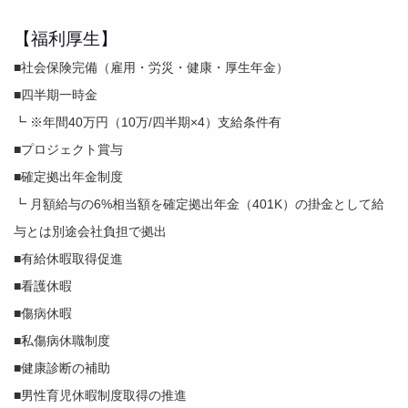
【福利厚生】
■社会保険完備（雇用・労災・健康・厚生年金）
■四半期一時金
┗ ※年間40万円（10万/四半期×4）支給条件有
■プロジェクト賞与
■確定拠出年金制度
┗ 月額給与の6%相当額を確定拠出年金（401K）の掛金として給
与とは別途会社負担で拠出
■有給休暇取得促進
■看護休暇
■傷病休暇
■私傷病休職制度
■健康診断の補助
■男性育児休暇制度取得の推進