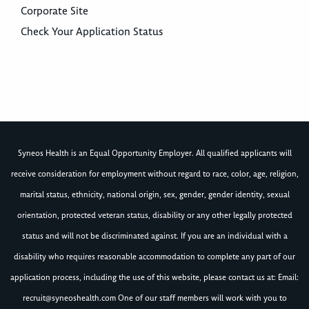
Corporate Site
Check Your Application Status
Syneos Health is an Equal Opportunity Employer. All qualified applicants will
receive consideration for employment without regard to race, color, age, religion,
marital status, ethnicity, national origin, sex, gender, gender identity, sexual
orientation, protected veteran status, disability or any other legally protected
status and will not be discriminated against. If you are an individual with a
disability who requires reasonable accommodation to complete any part of our
application process, including the use of this website, please contact us at: Email:
recruit@syneoshealth.com
One of our staff members will work with you to