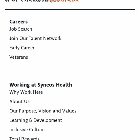
realities. To learn more visit
syneoshealth.com
.
Careers
Job Search
Join Our Talent Network
Early Career
Veterans
Working at Syneos Health
Why Work Here
About Us
Our Purpose, Vision and Values
Learning & Development
Inclusive Culture
Total Rewards