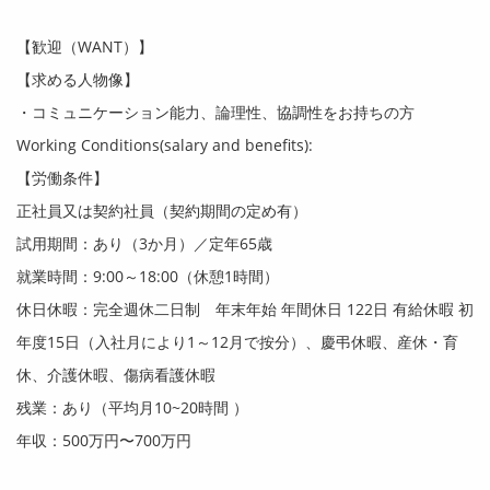
【歓迎（
WANT
）】
【求める人物像】
・コミュニケーション能力、論理性、協調性をお持ちの方
Working Conditions(salary and benefits):
【労働条件】
正社員又は契約社員（契約期間の定め有）
試用期間：あり（
3
か月）／定年
65
歳
就業時間：
9:00
～
18:00
（休憩
1
時間）
休日休暇：完全週休二日制 年末年始 年間休日
122
日 有給休暇 初
年度
15
日（入社月により
1
～
12
月で按分）、慶弔休暇、産休・育
休、介護休暇、傷病看護休暇
残業：あり（平均月
10~20
時間 ）
年収：
500
万円〜7
00
万円