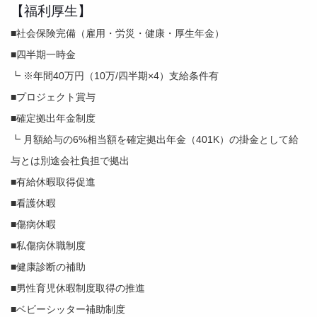
【福利厚生】
■社会保険完備（雇用・労災・健康・厚生年金）
■四半期一時金
┗ ※年間40万円（10万/四半期×4）支給条件有
■プロジェクト賞与
■確定拠出年金制度
┗ 月額給与の6%相当額を確定拠出年金（401K）の掛金として給
与とは別途会社負担で拠出
■有給休暇取得促進
■看護休暇
■傷病休暇
■私傷病休職制度
■健康診断の補助
■男性育児休暇制度取得の推進
■ベビーシッター補助制度