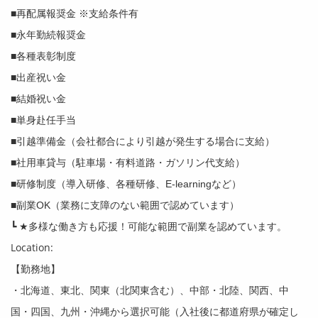
■再配属報奨金 ※支給条件有
■永年勤続報奨金
■各種表彰制度
■出産祝い金
■結婚祝い金
■単身赴任手当
■引越準備金（会社都合により引越が発生する場合に支給）
■社用車貸与（駐車場・有料道路・ガソリン代支給）
■研修制度（導入研修、各種研修、E-learningなど）
■副業OK（業務に支障のない範囲で認めています）
┗ ★多様な働き方も応援！可能な範囲で副業を認めています。
Location:
【勤務地】
・北海道、東北、関東（北関東含む）、中部・北陸、関西、中
国・四国、九州・沖縄から選択可能（入社後に都道府県が確定し