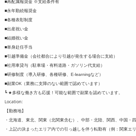
■再配属報奨金 ※支給条件有
■永年勤続報奨金
■各種表彰制度
■出産祝い金
■結婚祝い金
■単身赴任手当
■引越準備金（会社都合により引越が発生する場合に支給）
■社用車貸与（駐車場・有料道路・ガソリン代支給）
■研修制度（導入研修、各種研修、E-learningなど）
■副業OK（業務に支障のない範囲で認めています）
┗ ★多様な働き方も応援！可能な範囲で副業を認めています。
Location:
【勤務地】
・北海道、東北、関東（北関東含む）、中部・北陸、関西、中国・
・上記の決まったエリア内での引っ越しを伴う転勤有（例：関東エ