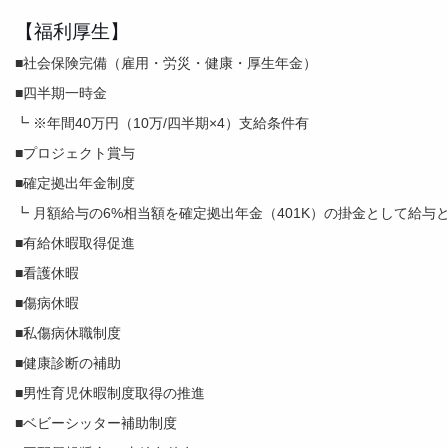
【福利厚生】
■社会保険完備（雇用・労災・健康・厚生年金）
■四半期一時金
┗ ※年間40万円（10万/四半期×4）支給条件有
■プロジェクト賞与
■確定拠出年金制度
┗ 月額給与の6%相当額を確定拠出年金（401K）の掛金として給与
■有給休暇取得促進
■看護休暇
■傷病休暇
■私傷病休職制度
■健康診断の補助
■男性育児休暇制度取得の推進
■ベビーシッター補助制度