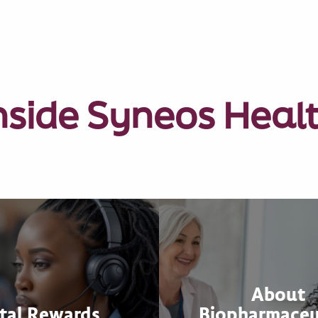
nside Syneos Heal
About
tal Rewards
Biopharmaceu