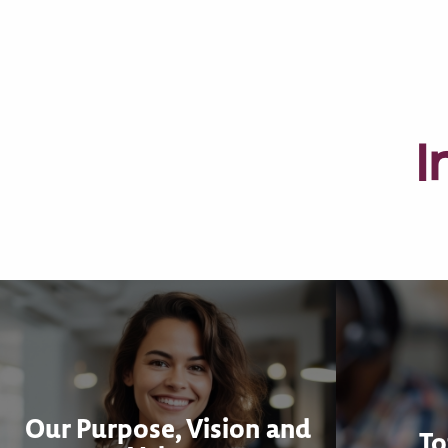
I
Our Purpose, Vision and
To