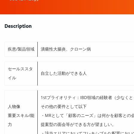
Description
疾患/製品領域
潰瘍性大腸炎、クローン病
セールススタ
自立した活動ができる人
イル
1stプライオリティ：IBD領域の経験者（少なく
人物像
その他の要件として以下
重要スキル/能
・MRとして「顧客のニーズ」は何かを顧客との
力
提案型の面会等ができる方が望ましい。
・該当エリアにおいてフレキシブルな配置におい