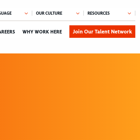
Join Our Talent Network
AREERS
WHY WORK HERE