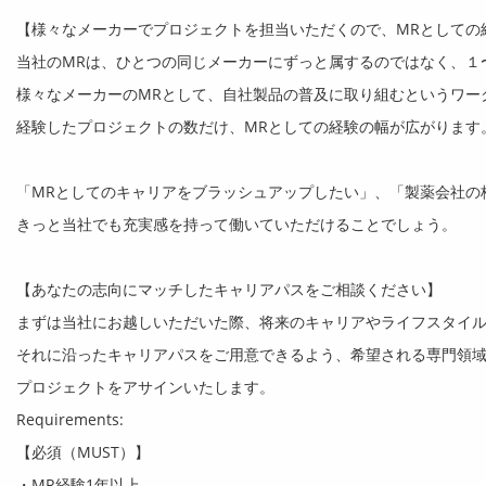
【様々なメーカーでプロジェクトを担当いただくので、
MR
としての
当社の
MR
は、ひとつの同じメーカーにずっと属するのではなく、１
様々なメーカーの
MR
として、自社製品の普及に取り組むというワー
経験したプロジェクトの数だけ、
MR
としての経験の幅が広がります
「
MR
としてのキャリアをブラッシュアップしたい」、「製薬会社の
きっと当社でも充実感を持って働いていただけることでしょう。
【あなたの志向にマッチしたキャリアパスをご相談ください】
まずは当社にお越しいただいた際、将来のキャリアやライフスタイ
それに沿ったキャリアパスをご用意できるよう、希望される専門領
プロジェクトをアサインいたします。
Requirements:
【必須（
MUST
）】
・
MR
経験
1
年以上