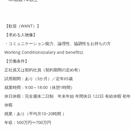
【歓迎（
WANT
）】
【求める人物像】
・コミュニケーション能力、論理性、協調性をお持ちの方
Working Conditions(salary and benefits):
【労働条件】
正社員又は契約社員（契約期間の定め有）
試用期間：あり（
3
か月）／定年
65
歳
就業時間：
9:00
～
18:00
（休憩
1
時間）
休日休暇：完全週休二日制 年末年始 年間休日
122
日 有給休暇 初
休暇
残業：あり（平均月
10~20
時間 ）
年収：
500
万円〜7
00
万円