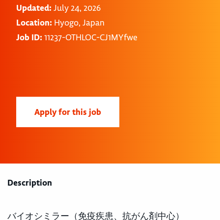
Updated:
July 24, 2026
Location:
Hyogo, Japan
Job ID:
11237-OTHLOC-CJ1MYfwe
Apply for this job
Description
バイオシミラー（免疫疾患、抗がん剤中心）