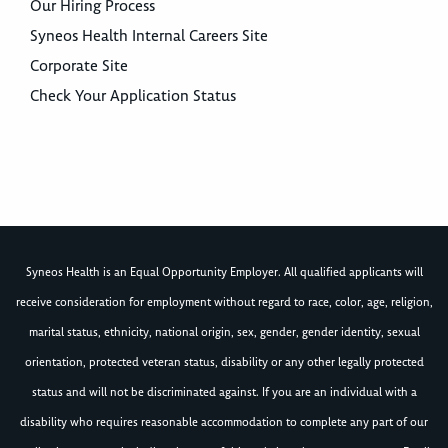
Our Hiring Process
Syneos Health Internal Careers Site
Corporate Site
Check Your Application Status
Syneos Health is an Equal Opportunity Employer. All qualified applicants will
receive consideration for employment without regard to race, color, age, religion,
marital status, ethnicity, national origin, sex, gender, gender identity, sexual
orientation, protected veteran status, disability or any other legally protected
status and will not be discriminated against. If you are an individual with a
disability who requires reasonable accommodation to complete any part of our