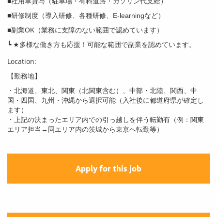
■社用車貸与（駐車場・有料道路・ガソリン代支給）
■研修制度（導入研修、各種研修、E-learningなど）
■副業OK（業務に支障のない範囲で認めています）
┗ ★多様な働き方も応援！可能な範囲で副業を認めています。
Location:
【勤務地】
・北海道、東北、関東（北関東含む）、中部・北陸、関西、中
国・四国、九州・沖縄から選択可能（入社後に都道府県が確定し
ます）
・上記の決まったエリア内での引っ越しを伴う転勤有（例：関東
エリア担当→同エリア内の茨城から東京へ転勤等）
Apply for this job