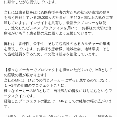
に融合しながら提供しています。
当社には患者様をはじめ医療従事者の方たちの状況や市場の動き
を深く理解している
29,000
人の社員が世界
110
ヶ国以上の拠点に在
籍しています。インサイトを共有し、最新テクノロジーを駆使
し、進化したビジネス プラクティスを用いて、お客様の大切な治
療法がいち早く患者様の元に届くよう支援しています。
弊社は、多様性、公平性、そして包括性のあるカルチャーの醸成
を重視しています。お客様や患者様、地域社会、地球環境、そし
て当社社員を守るため、その取り組みを強化しています。
【様々なメーカーでプロジェクトを担当いただくので、
MR
として
の経験の幅が広がります】
当社の
MR
は、ひとつの同じメーカーにずっと属するのではなく、
１〜
3
年の期間のプロジェクトごとに、
様々なメーカーの
MR
として、自社製品の普及に取り組むというワ
ークスタイルです。
経験したプロジェクトの数だけ、
MR
としての経験の幅が広がりま
す。
「
MR
としてのキャリアをブラッシュアップしたい」、「製薬会社