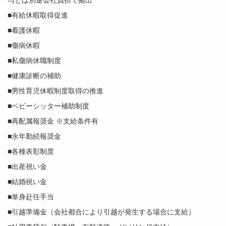
与とは別途会社負担で拠出
■有給休暇取得促進
■看護休暇
■傷病休暇
■私傷病休職制度
■健康診断の補助
■男性育児休暇制度取得の推進
■ベビーシッター補助制度
■再配属報奨金 ※支給条件有
■永年勤続報奨金
■各種表彰制度
■出産祝い金
■結婚祝い金
■単身赴任手当
■引越準備金（会社都合により引越が発生する場合に支給）