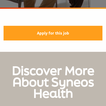
Apply for this job
Discover More
About Syneos
Health