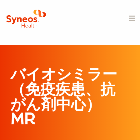
バイオシミラー
（免疫疾患、抗
がん剤中心）
MR