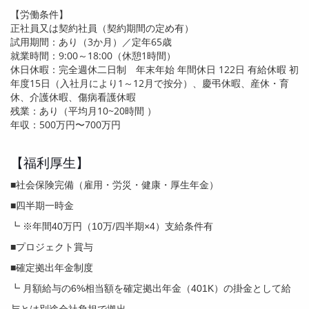
【労働条件】
正社員又は契約社員（契約期間の定め有）
試用期間：あり（
3
か月）／定年
65
歳
就業時間：
9:00
～
18:00
（休憩
1
時間）
休日休暇：完全週休二日制 年末年始 年間休日
122
日 有給休暇 初
年度
15
日（入社月により
1
～
12
月で按分）、慶弔休暇、産休・育
休、介護休暇、傷病看護休暇
残業：あり（平均月
10~20
時間 ）
年収：
500
万円〜7
00
万円
【福利厚生】
■社会保険完備（雇用・労災・健康・厚生年金）
■四半期一時金
┗ ※年間40万円（10万/四半期×4）支給条件有
■プロジェクト賞与
■確定拠出年金制度
┗ 月額給与の6%相当額を確定拠出年金（401K）の掛金として給